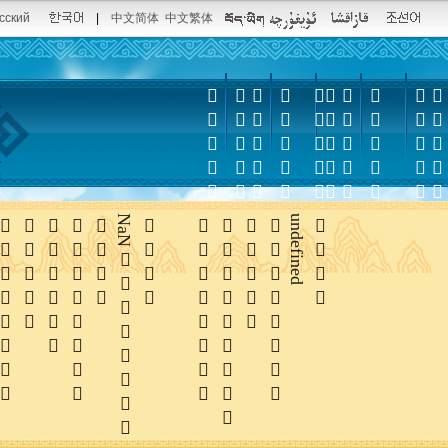
сский
|
中文简体
中文繁体















NaN





undefined
