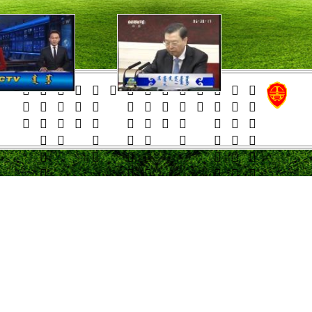
   
   
    
   





























































