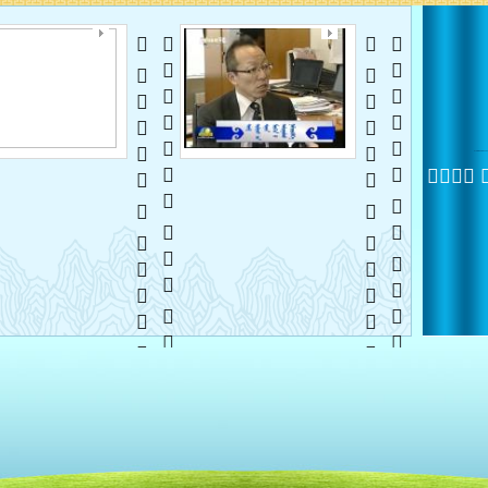
    
  
    
   
 