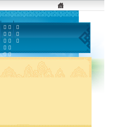


