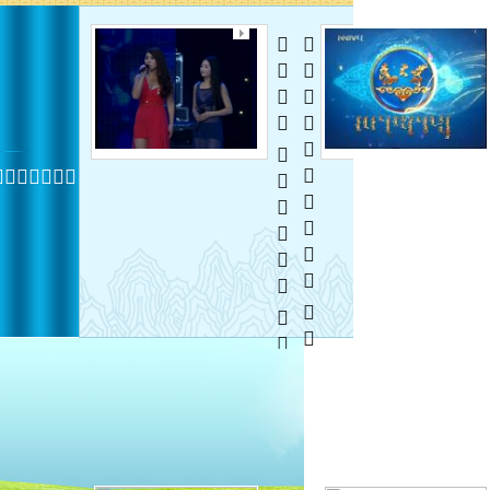
  
 
