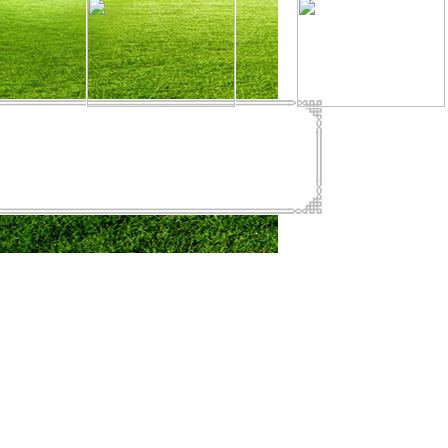
  
2013    