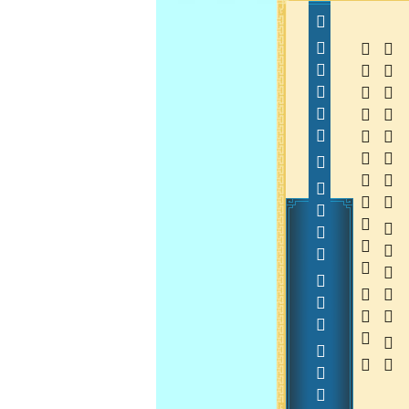
  
  
