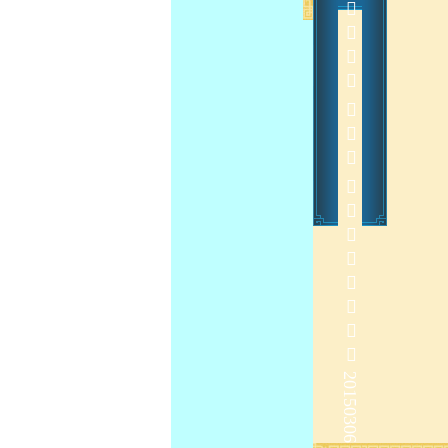
        20150306
 
2015-3-11 13:48:41