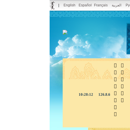
|
English
Español
Français
العربية
Ру



10:28:13
126.8.6