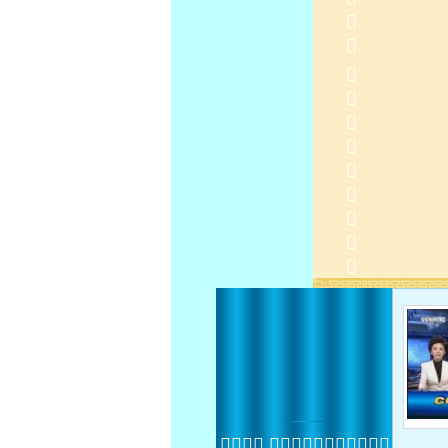

 