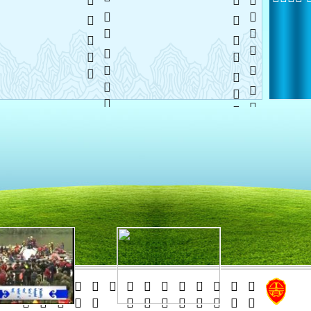
   
    
    