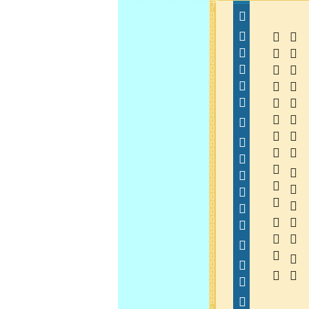
  
  
