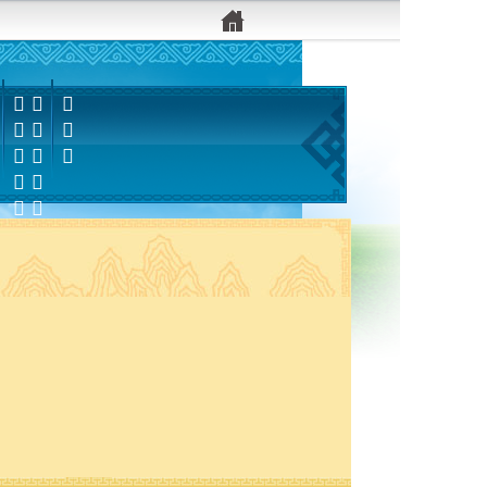


