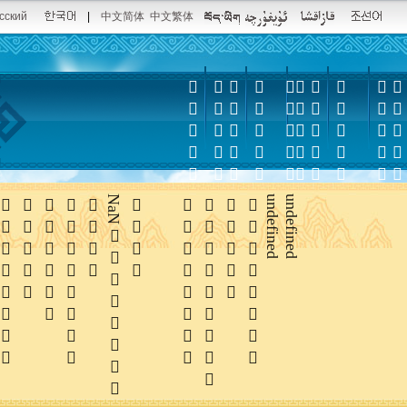
сский
|
中文简体
中文繁体















NaN





undefined
undefined