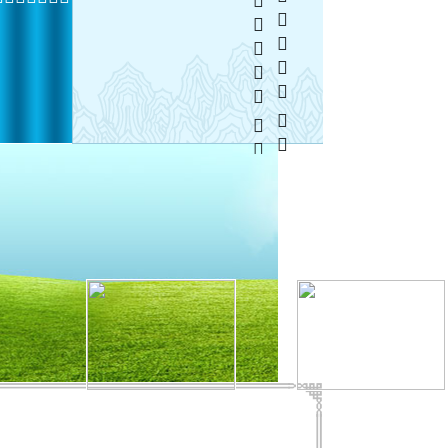
  
 