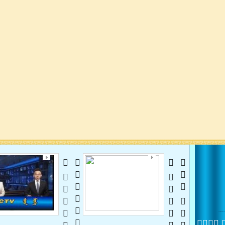
   
 