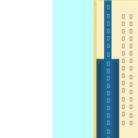
       20150105
  
  
