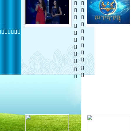
  
 
