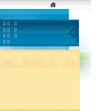


