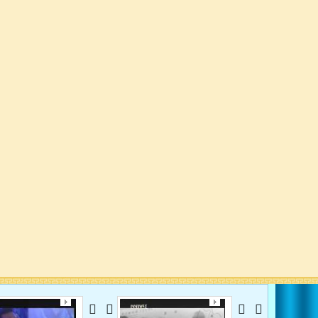
   