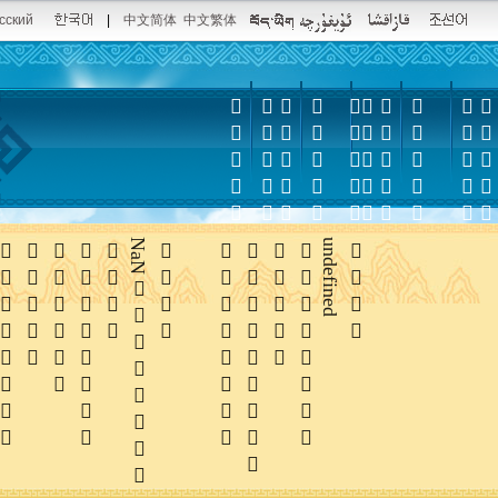
сский
|
中文简体
中文繁体















NaN





undefined
