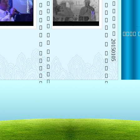
   
   
   
 20150105
 