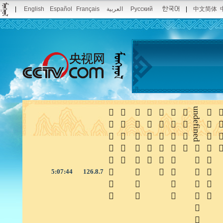
|
English
Español
Français
العربية
Русский
|
中文简体







undefined


5:07:45
126.8.7