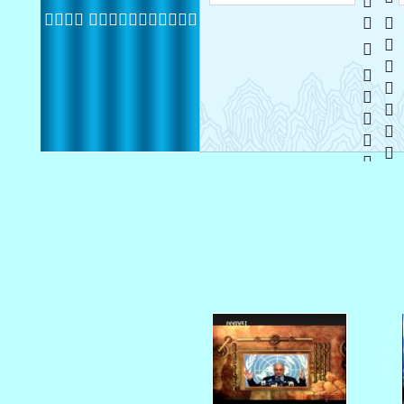
   
  
 