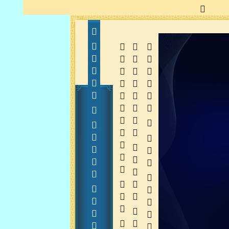
      20150127
  
  
 