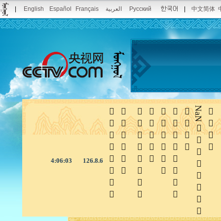
|
English
Español
Français
العربية
Русский
|
中文简体







NaN

4:06:04
126.8.6