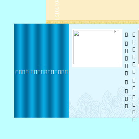
   
   
 