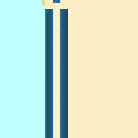
           20150121
    
2015-1-22 10:13:25