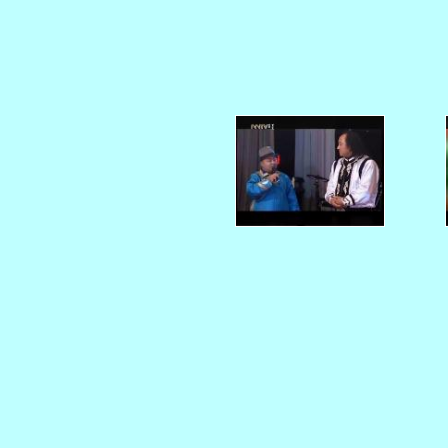
   
   