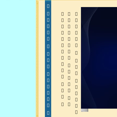
  
  
 