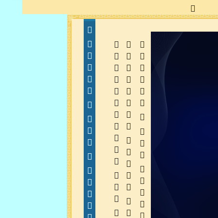
  
  
 