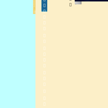
                
    
2015-1-15 10:34:15