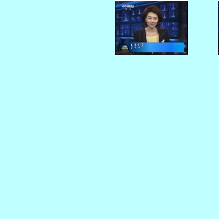
    
    