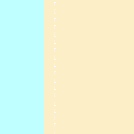
           