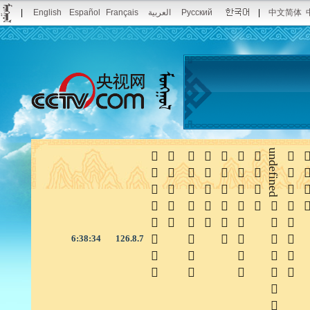
|
English
Español
Français
العربية
Русский
|
中文简体







undefined


6:38:34
126.8.7