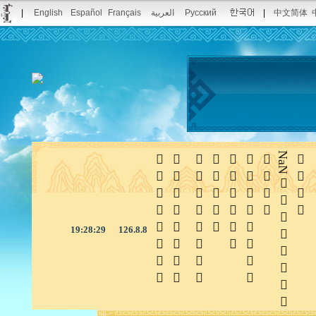
|
English
Español
Français
العربية
Русский
|
中文简体







NaN

19:28:30
126.8.8