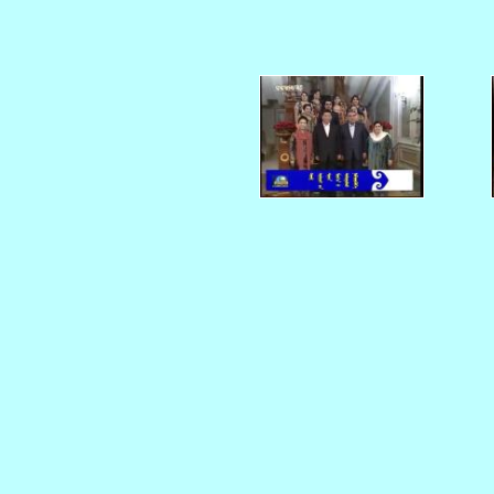
   
   