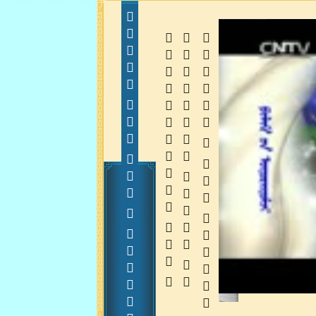
  
  
 