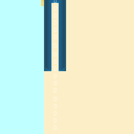
        
    
2014-9-15 15:23:51