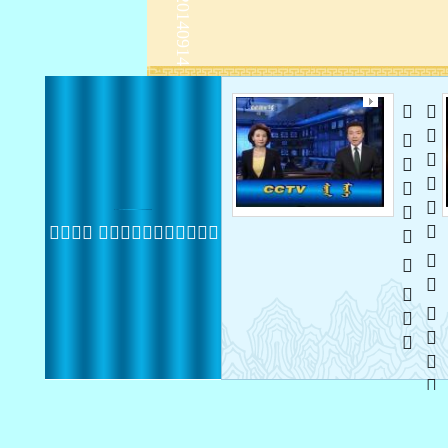
   
   
 