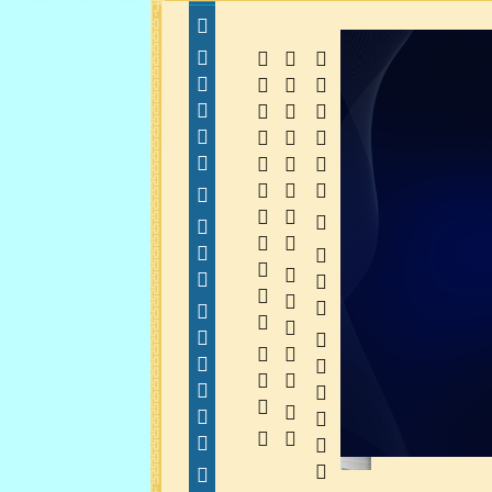
  
  
 