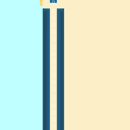
           20140914
    
2014-9-15 14:16:31