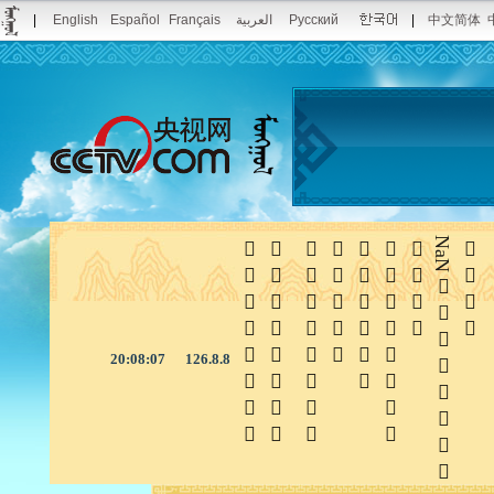
|
English
Español
Français
العربية
Русский
|
中文简体







NaN

20:08:08
126.8.8