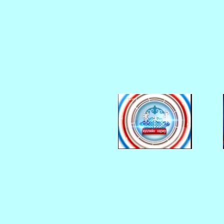
    
 20140914