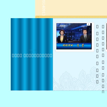
   
   
 