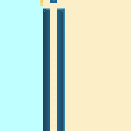
           20140913
    
2014-9-15 14:16:07