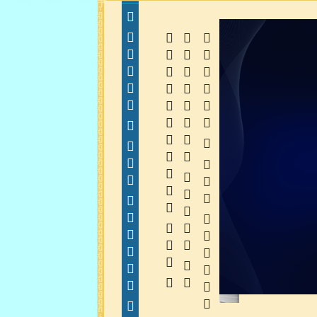
  
  
 