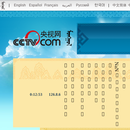
|
English
Español
Français
العربية
Русский
|
中文简体







NaN

0:12:54
126.8.6