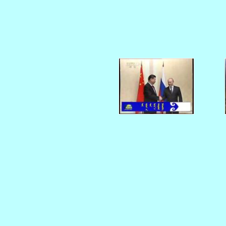
   
   