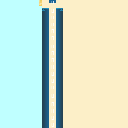
           20140912
    
2014-9-15 14:15:27