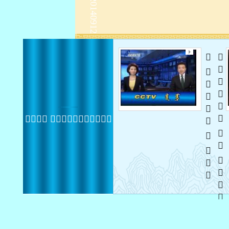
   
   
 