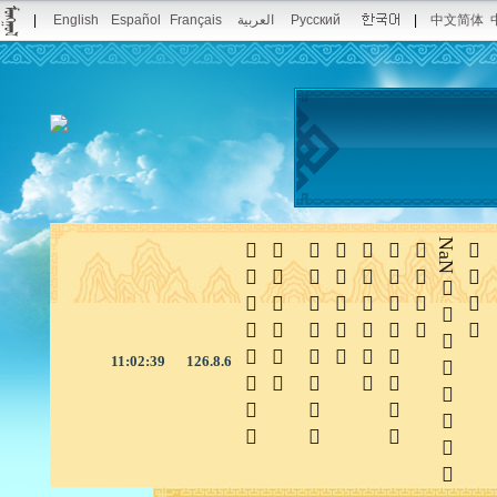
|
English
Español
Français
العربية
Русский
|
中文简体







NaN

11:02:40
126.8.6