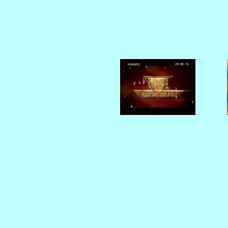
   
   