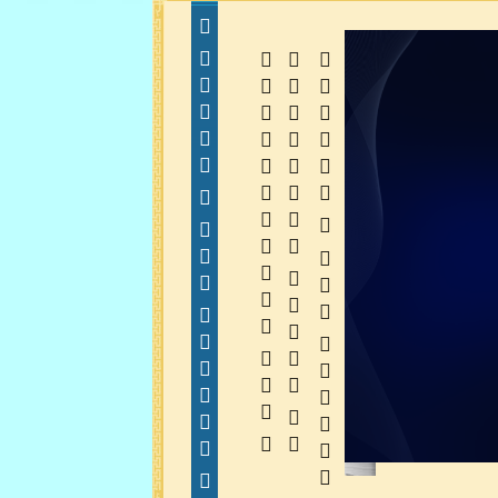
  
  
 