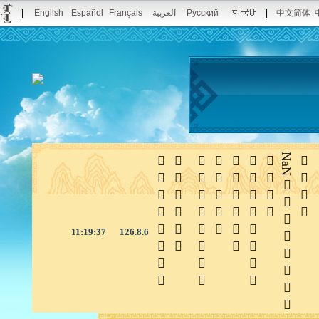
|
English
Español
Français
العربية
Русский
|
中文简体







NaN

11:19:38
126.8.6