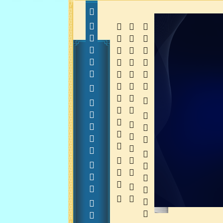
      20141225
  
  
 