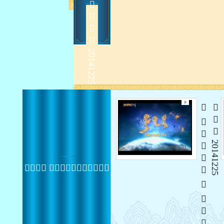
    
2014-12-26 11:35:24
    
 20141225
 