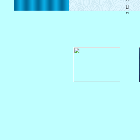
   
   