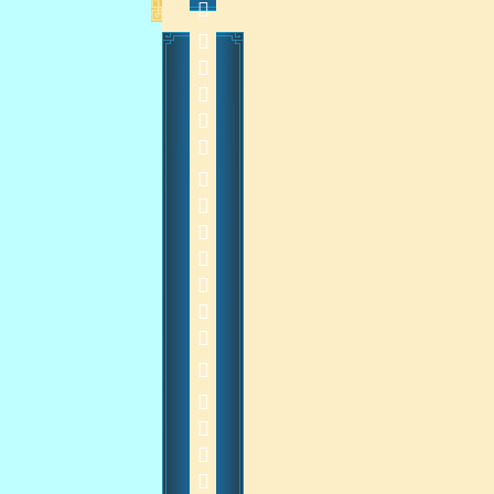
           20141116
    
2014-11-17 10:49:29