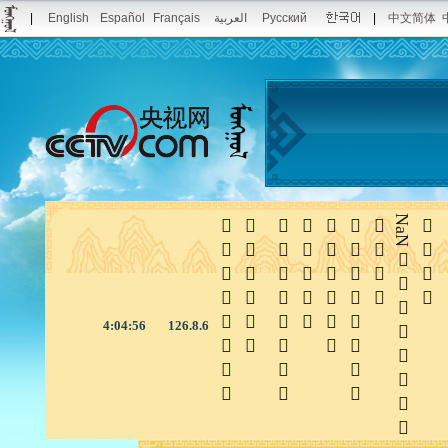
|
English
Español
Français
العربية
Русский
|
中文简体







NaN

4:04:56
126.8.6