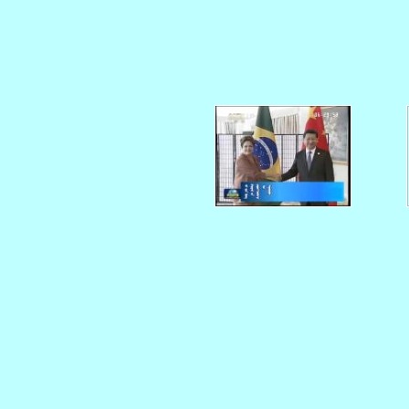
    
   