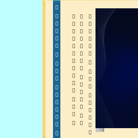
  
  
 