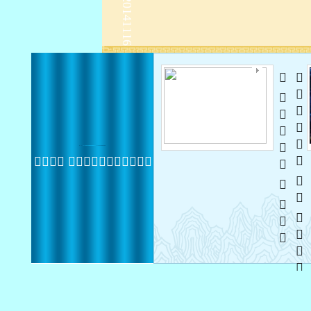
   
   
 