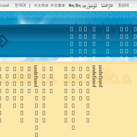
сский
|
中文简体
中文繁体













undefined






undefined
undefined