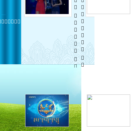
  
 
