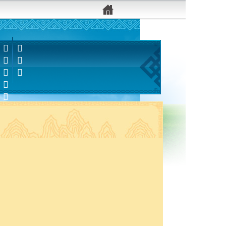


