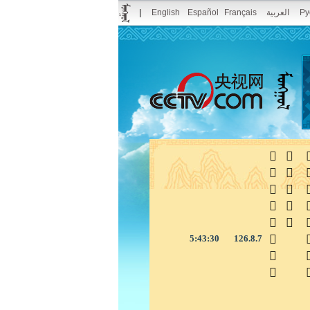
|
English
Español
Français
العربية
Ру



5:43:31
126.8.7