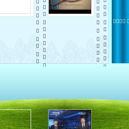
    
   
   
   
 