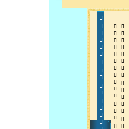
  
  
