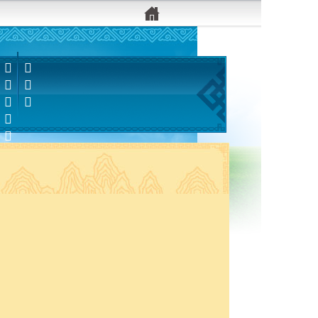


