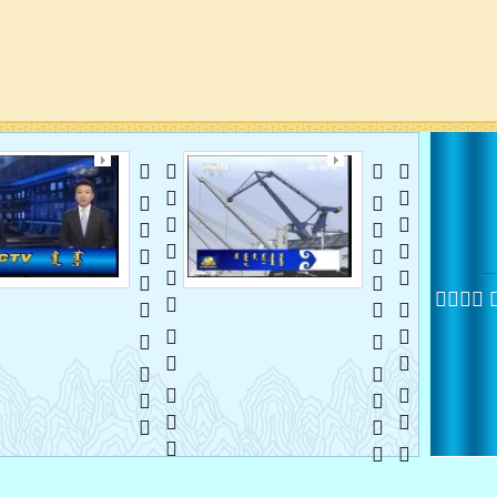
   
   
   
    
 