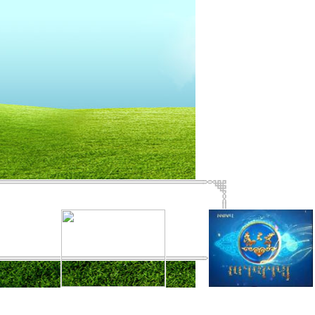
  1