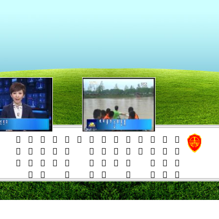
    
    
    
    













































