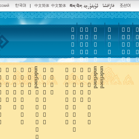
сский
|
中文简体
中文繁体













undefined






undefined
undefined