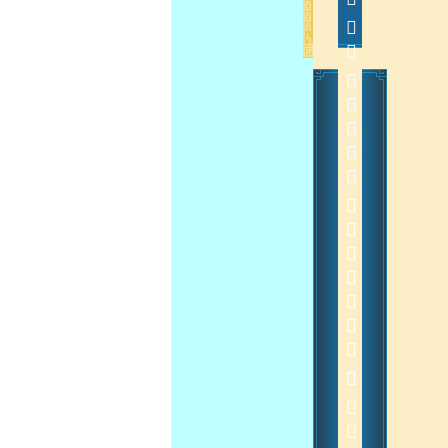
           20130715
 
2013-7-16 13:39:09