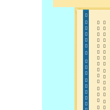
  
  
