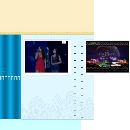
  
  
