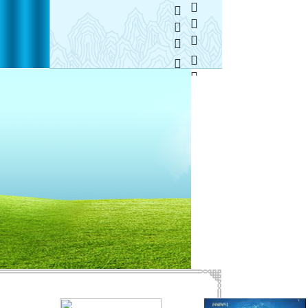
  