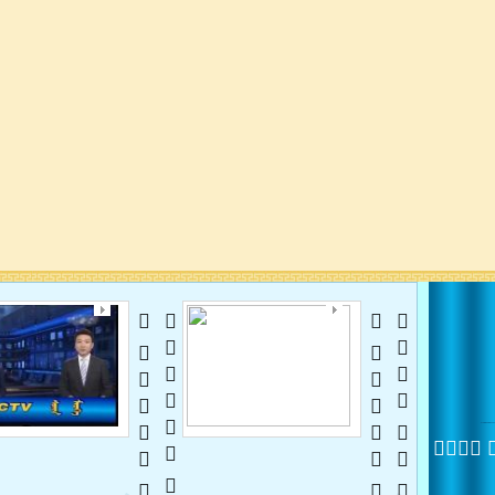
   
 