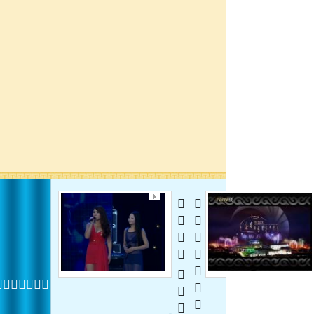
  
