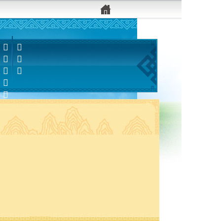


