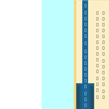
  
  
