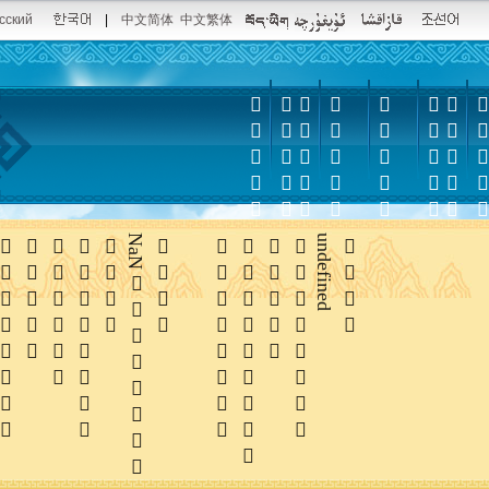
сский
|
中文简体
中文繁体













NaN





undefined
