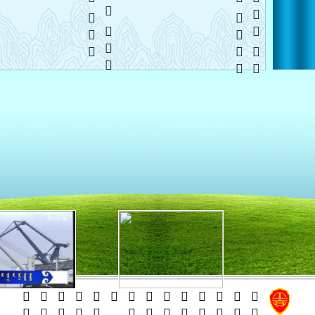
   
   
    