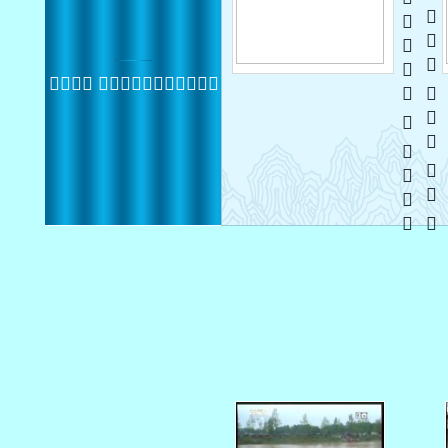
   
    
 