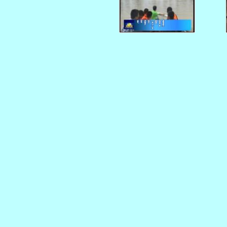
    
    