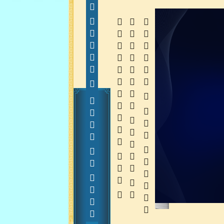
         
  
  
 