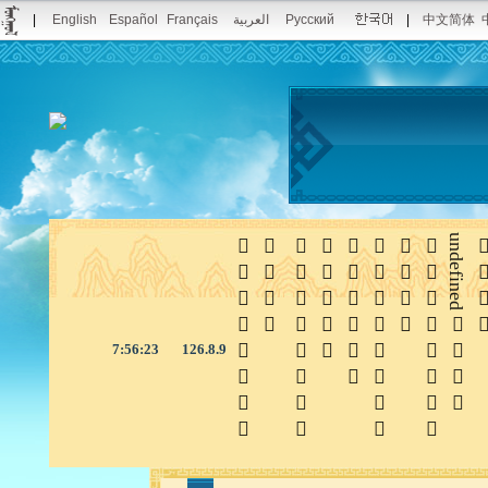
|
English
Español
Français
العربية
Pусский
|
中文简体








undefined

7:56:24
126.8.9