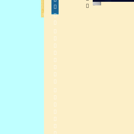
              
    
2013-11-27 11:12:05