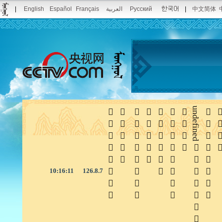
|
English
Español
Français
العربية
Русский
|
中文简体







undefined


10:16:12
126.8.7