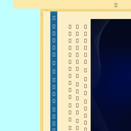
  
  
 