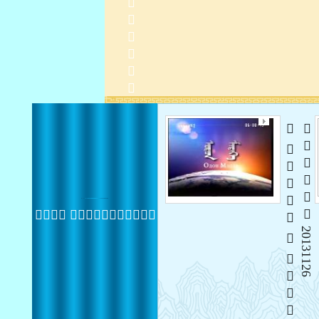
   
 20131126
 