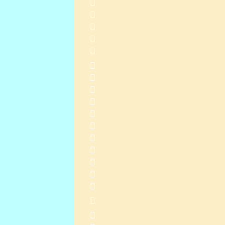
        