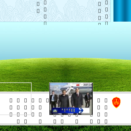
   
   
    





























