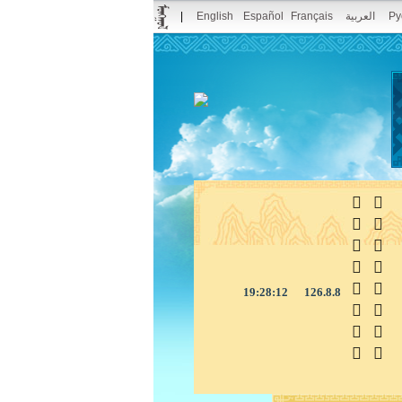
|
English
Español
Français
العربية
Ру



19:28:13
126.8.8