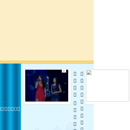
  
 
