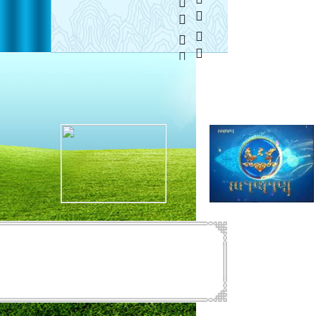
    
  1