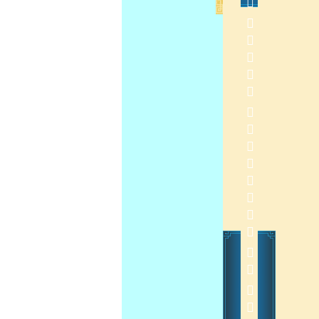
            
 
2013-11-27 11:24:41