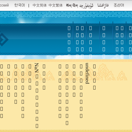
сский
|
中文简体
中文繁体













NaN





undefined
