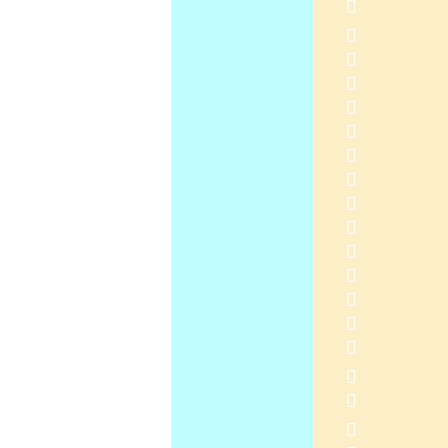
  