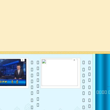
   
   
 