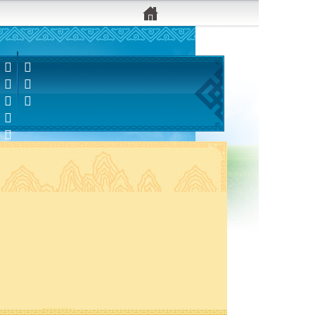


