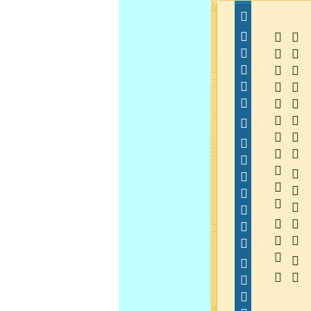
  
  
