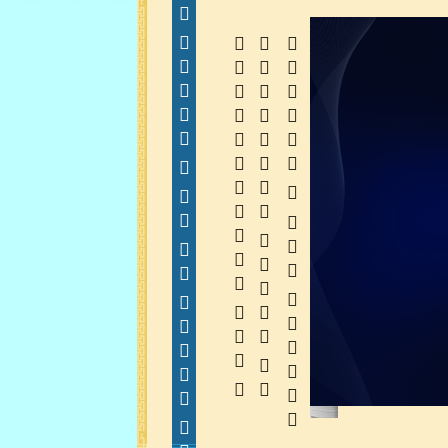
  
  
 