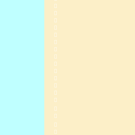
    