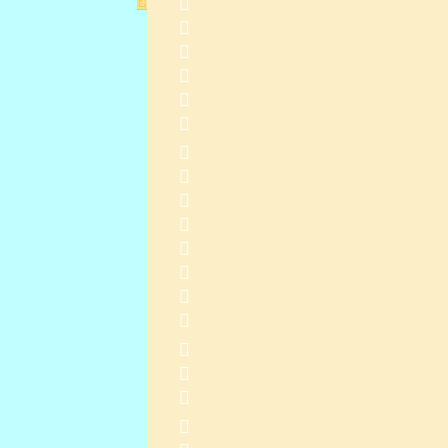
            
    
2013-11-27 11:23:02