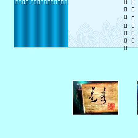
  
 
 
   
 20131126