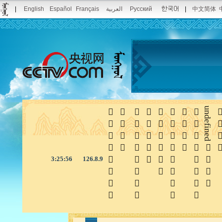
|
English
Español
Français
العربية
Русский
|
中文简体








undefined

3:25:56
126.8.9