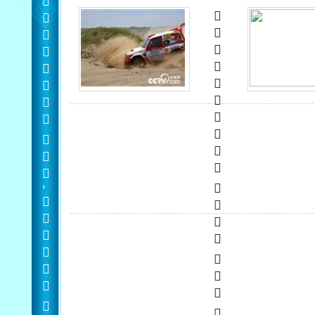
  -  
   