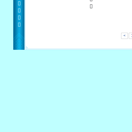
<
    