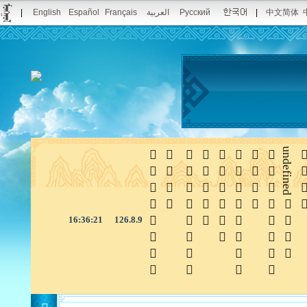
|
English
Español
Français
العربية
Русский
|
中文简体








undefined

16:36:22
126.8.9