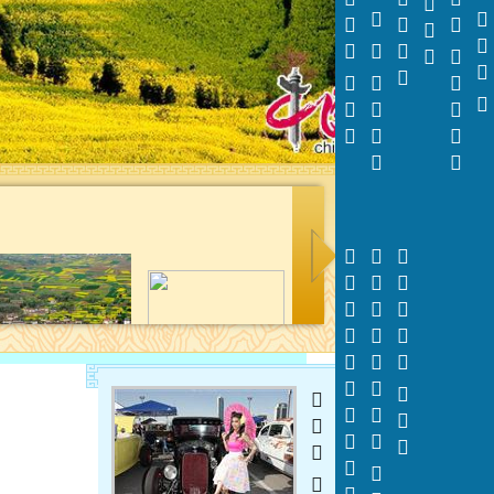

































