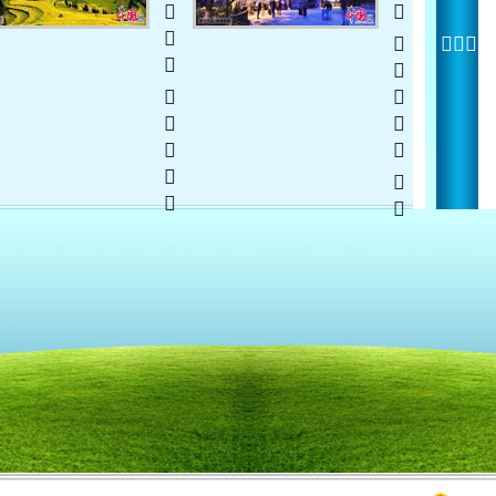
  
   
