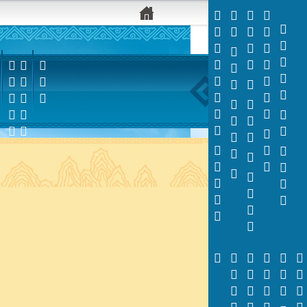



























































