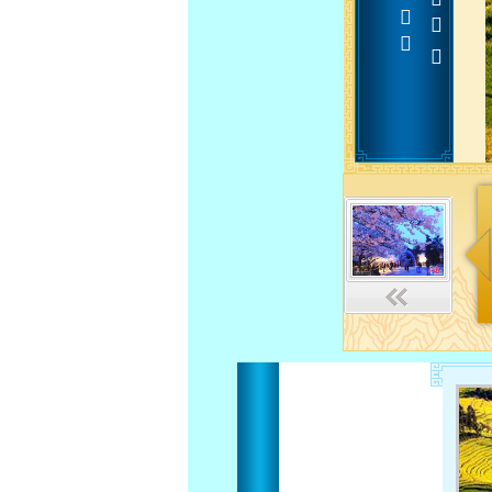












