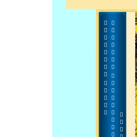































