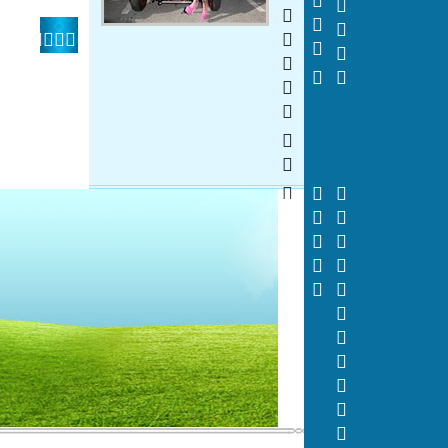
    
 

















