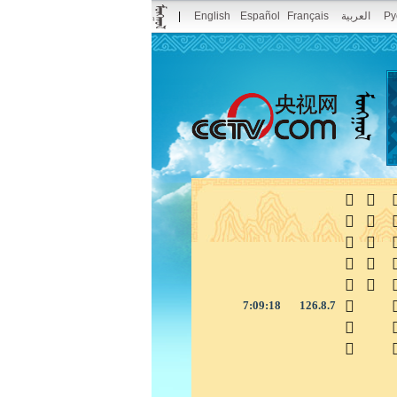
|
English
Español
Français
العربية
Ру



7:09:19
126.8.7