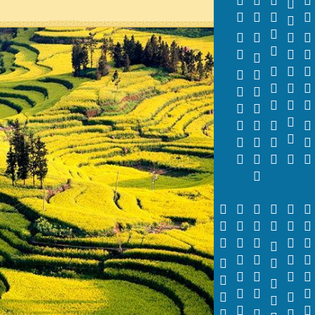






































































































































