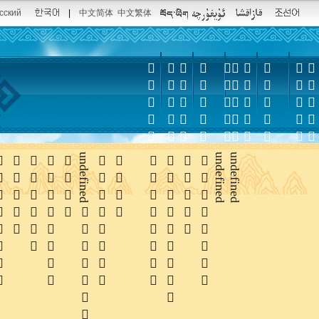
сский
|
中文简体
中文繁体















undefined






undefined
undefined