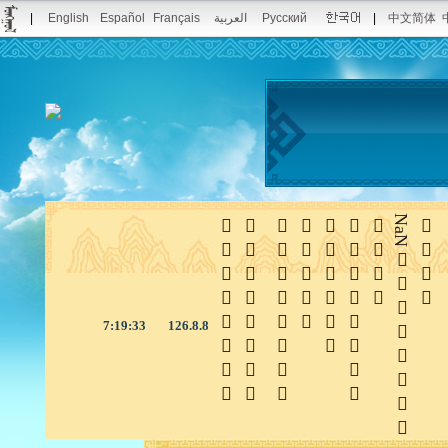
|
English
Español
Français
العربية
Русский
|
中文简体







NaN

7:19:33
126.8.8