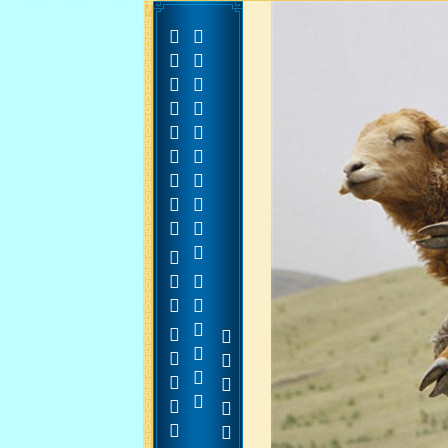









































































