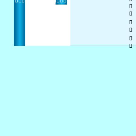
   
 