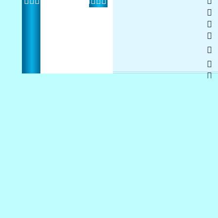
    
 