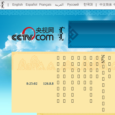
|
English
Español
Français
العربية
Русский
|
中文简体







NaN

8:25:03
126.8.8