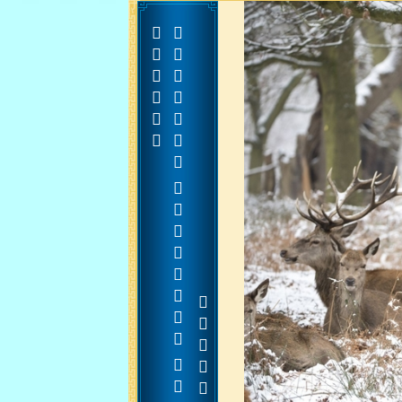



































































