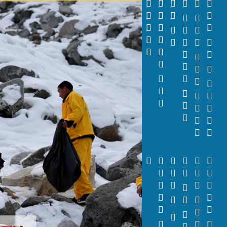






























































