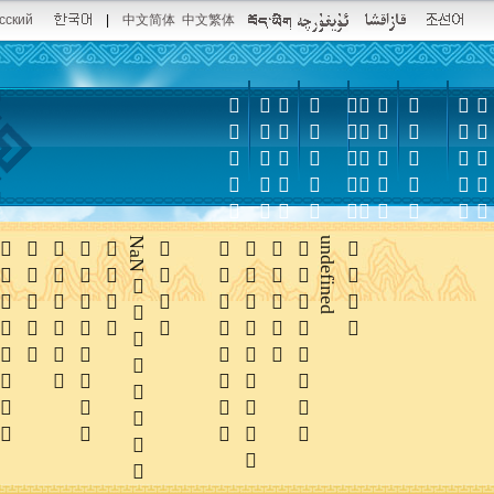
сский
|
中文简体
中文繁体















NaN





undefined
