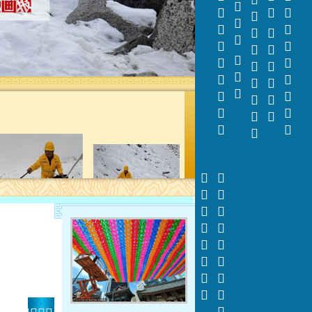






















































































