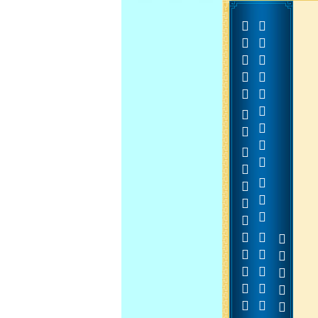




































































