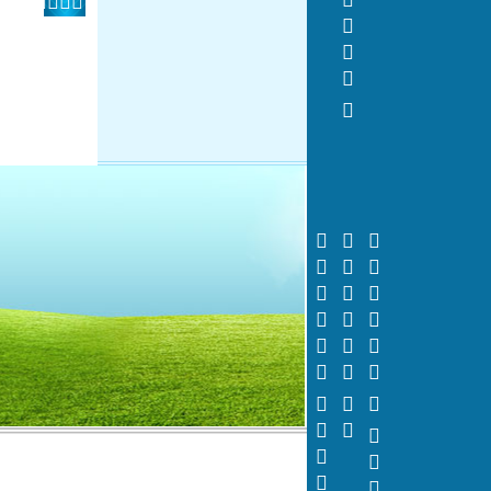
 
 






























