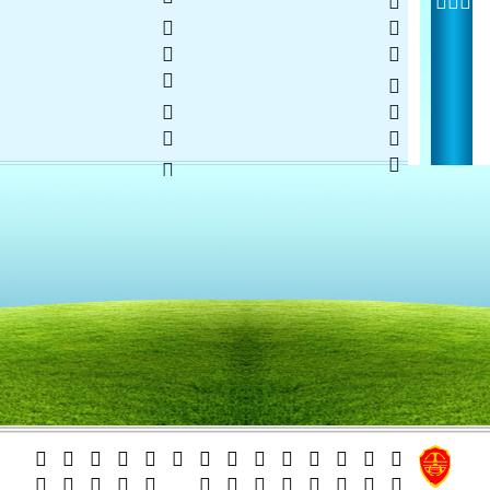
    
    
