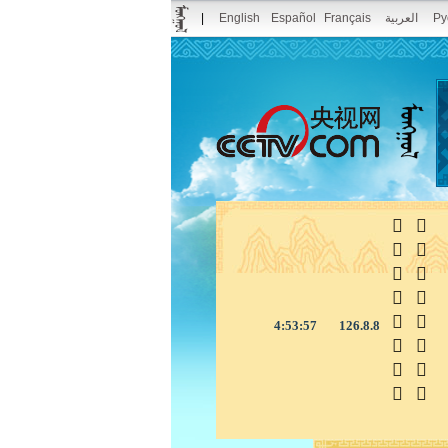
|
English
Español
Français
العربية
Ру



4:53:58
126.8.8