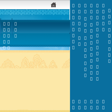





































































