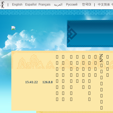
|
English
Español
Français
العربية
Русский
|
中文简体







NaN

15:41:22
126.8.8