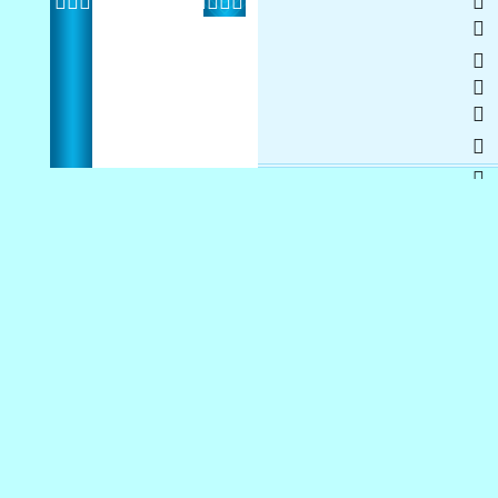
     
 