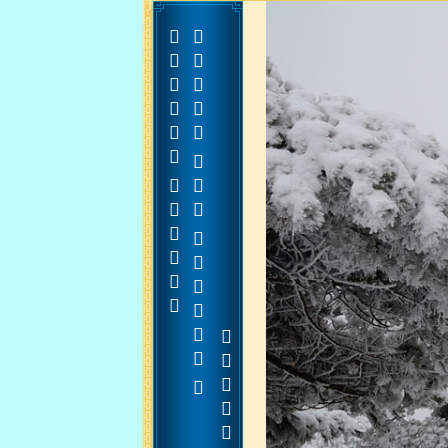








































