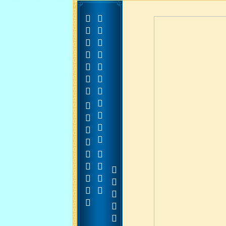



























































