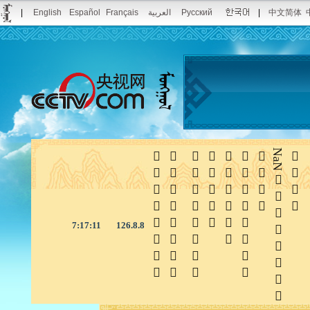
|
English
Español
Français
العربية
Русский
|
中文简体







NaN

7:17:11
126.8.8