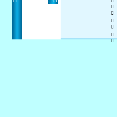
     
 