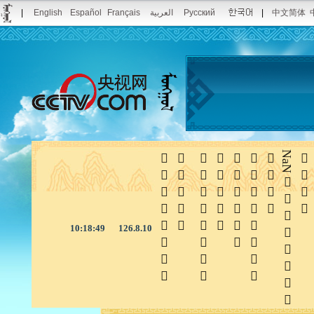
|
English
Español
Français
العربية
Русский
|
中文简体







NaN

10:18:50
126.8.10