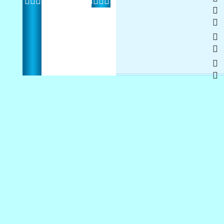
   
 