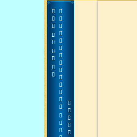



















































































































