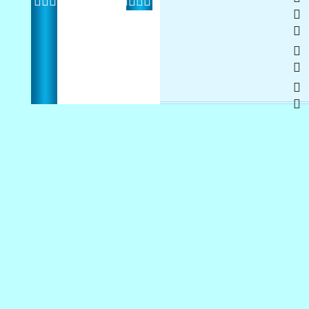
   
 