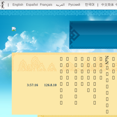
|
English
Español
Français
العربية
Русский
|
中文简体







NaN

3:57:17
126.8.10