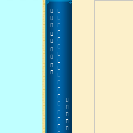



















































































































