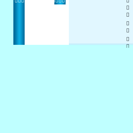
    
 