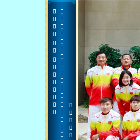































































