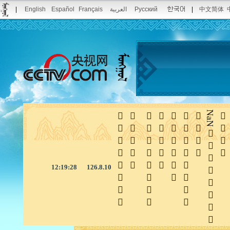
|
English
Español
Français
العربية
Русский
|
中文简体







NaN

12:19:28
126.8.10