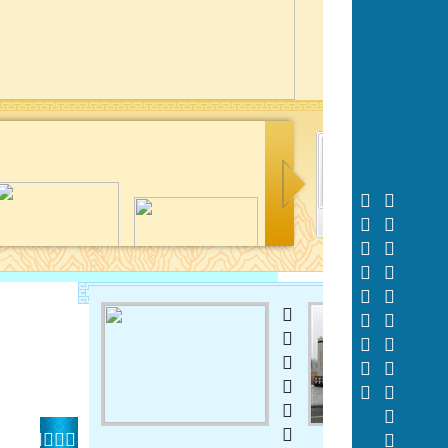






















 