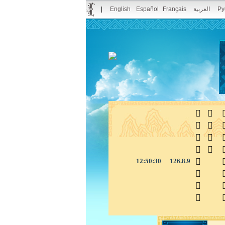
|
English
Español
Français
العربية
Ру



12:50:31
126.8.9