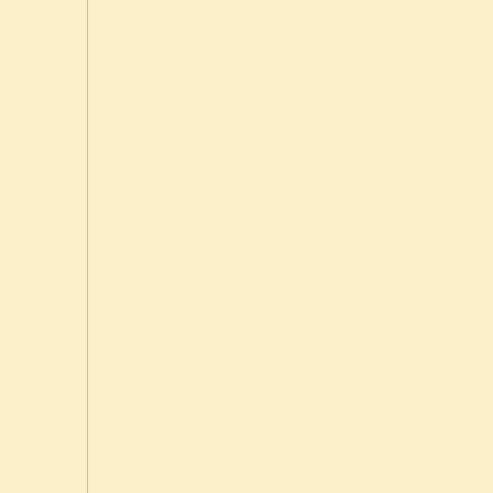




































































































