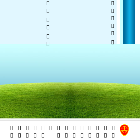
   
  







