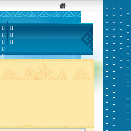


































































