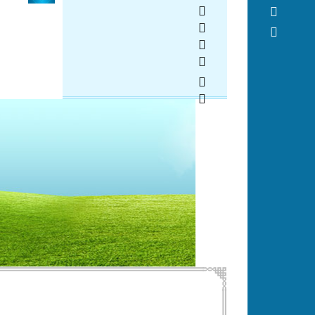
   