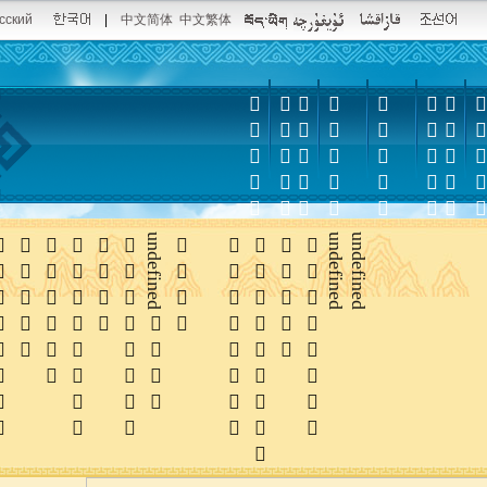
сский
|
中文简体
中文繁体














undefined





undefined
undefined