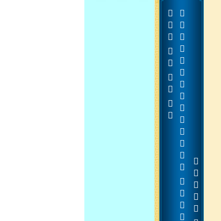













