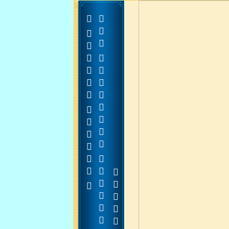

































































