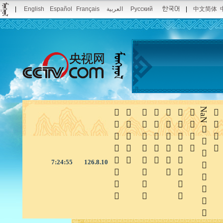
|
English
Español
Français
العربية
Русский
|
中文简体







NaN

7:24:55
126.8.10