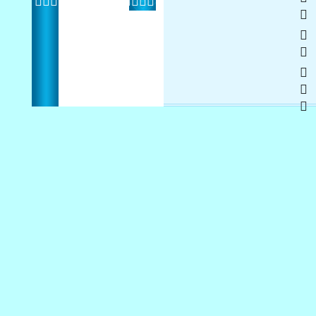
   
 