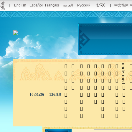
|
English
Español
Français
العربية
Русский
|
中文简体








undefined

16:51:37
126.8.9