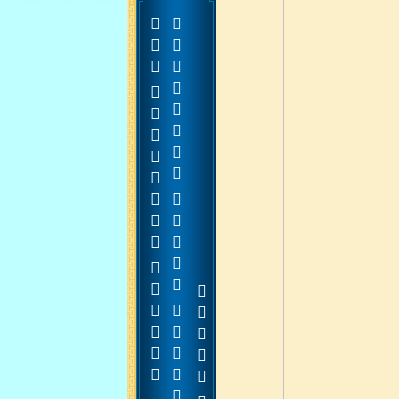































































