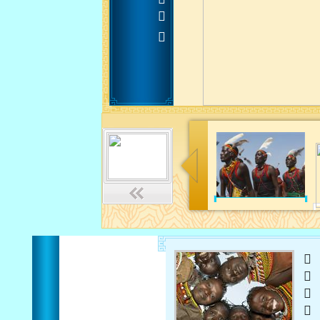












