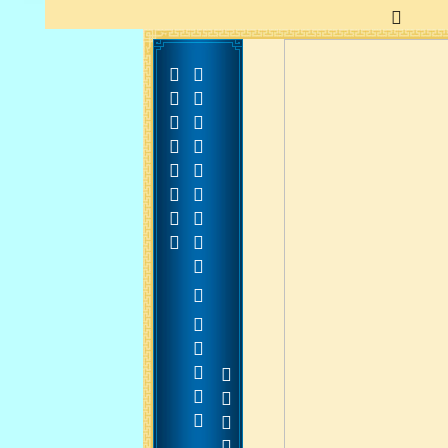










































