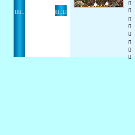
   
 