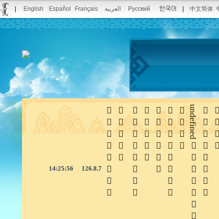
|
English
Español
Français
العربية
Русский
|
中文简体







undefined


14:25:57
126.8.7