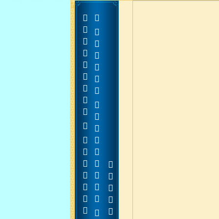




































































  













