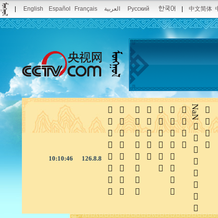
|
English
Español
Français
العربية
Русский
|
中文简体







NaN

10:10:47
126.8.8