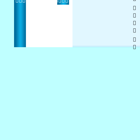
    
 