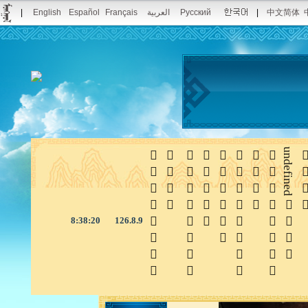
|
English
Español
Français
العربية
Русский
|
中文简体








undefined

8:38:20
126.8.9