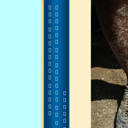















































