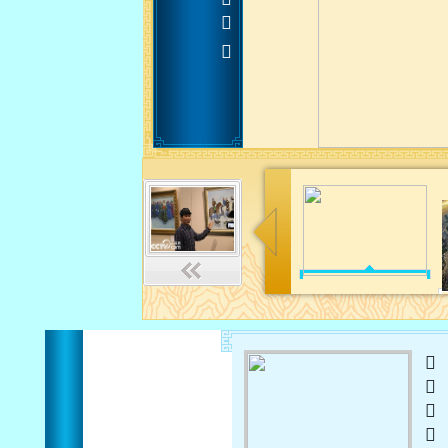












