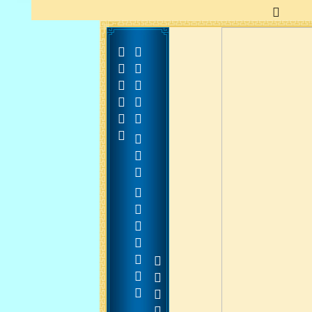





















