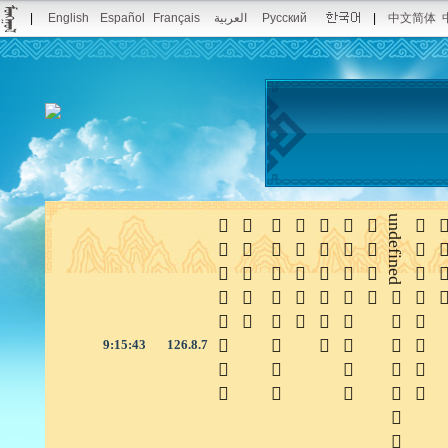
|
English
Español
Français
العربية
Русский
|
中文简体







undefined


9:15:44
126.8.7