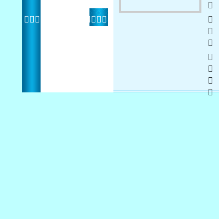
   
 