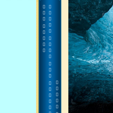







































