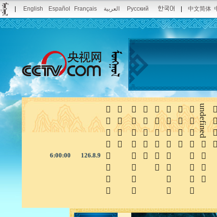
|
English
Español
Français
العربية
Русский
|
中文简体








undefined

6:00:00
126.8.9