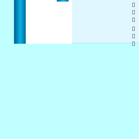
   