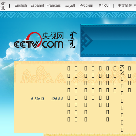
|
English
Español
Français
العربية
Русский
|
中文简体







NaN

6:50:14
126.8.8