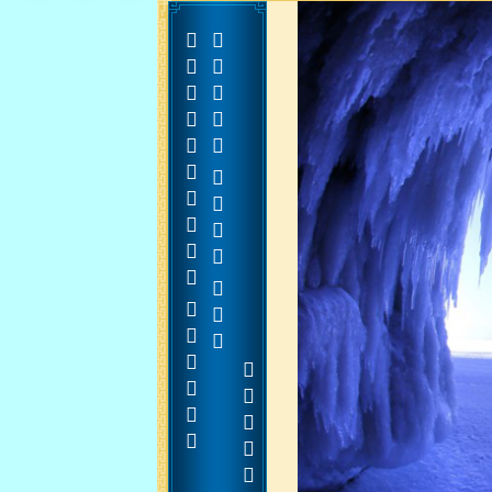









































