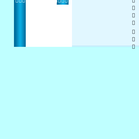
   
 