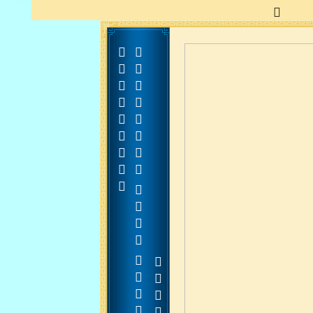
























































