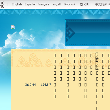
|
English
Español
Français
العربية
Русский
|
中文简体







undefined


3:19:05
126.8.7