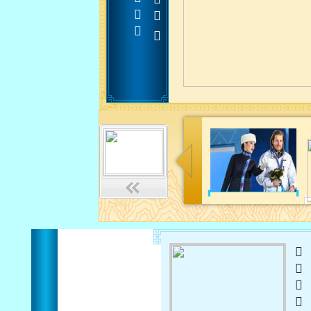












