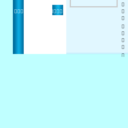
    
 