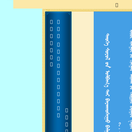







































