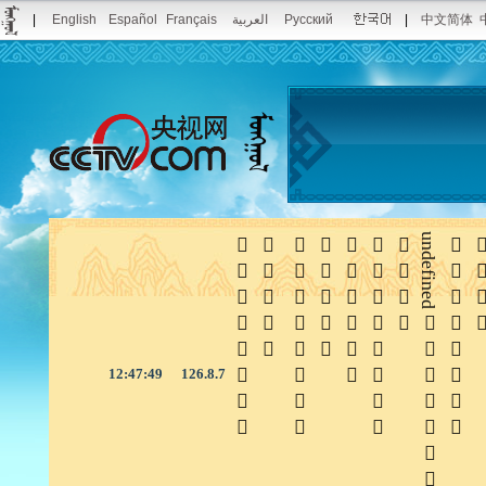
|
English
Español
Français
العربية
Русский
|
中文简体







undefined


12:47:49
126.8.7