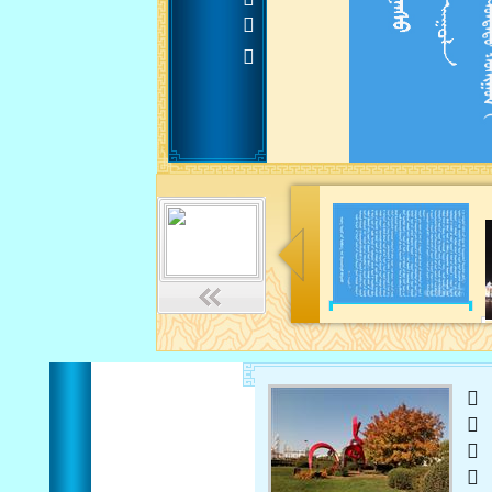












