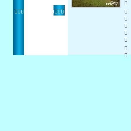
   
 