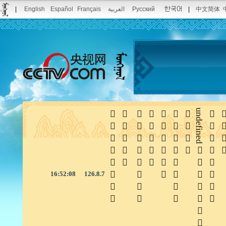
|
English
Español
Français
العربية
Русский
|
中文简体







undefined


16:52:08
126.8.7