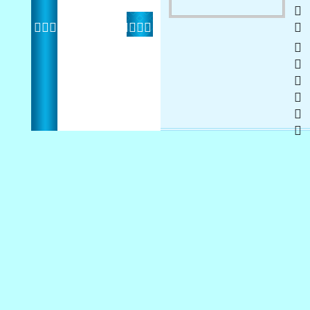
   
 