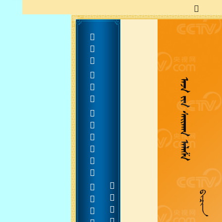
   
