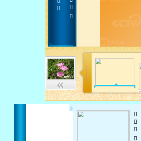












