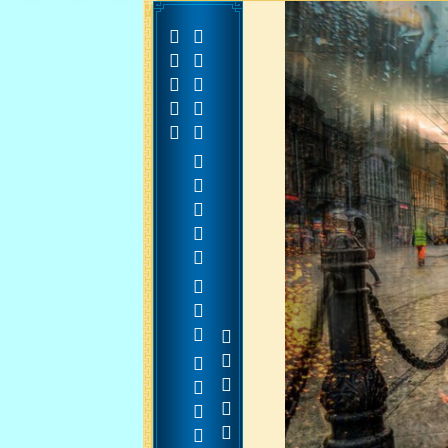




































