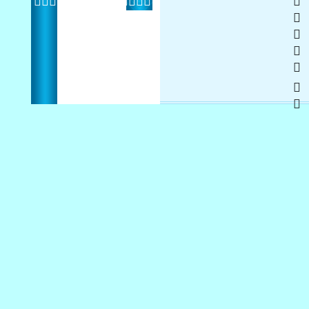
    
 