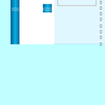
   
 