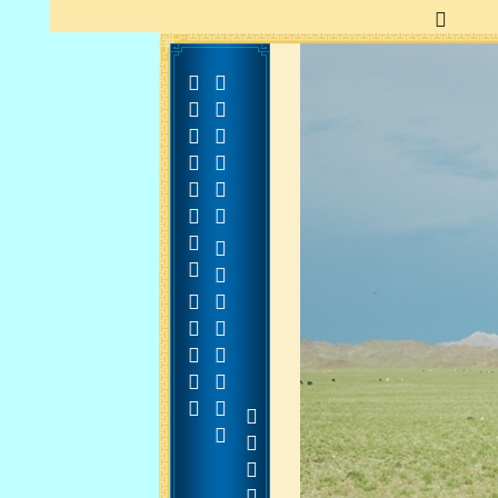











































