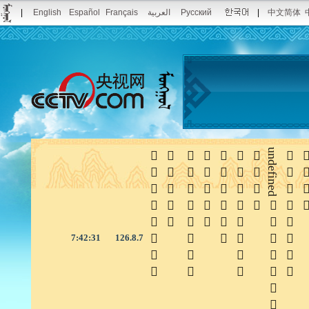
|
English
Español
Français
العربية
Русский
|
中文简体







undefined


7:42:31
126.8.7