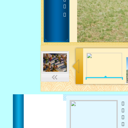












