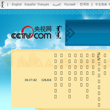
|
English
Español
Français
العربية
Русский
|
中文简体







NaN

16:17:43
126.8.6