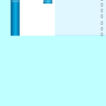
   
 