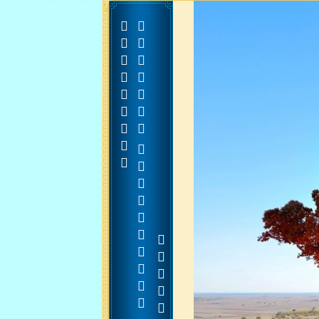







































