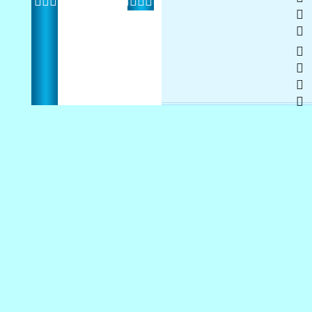
   
 