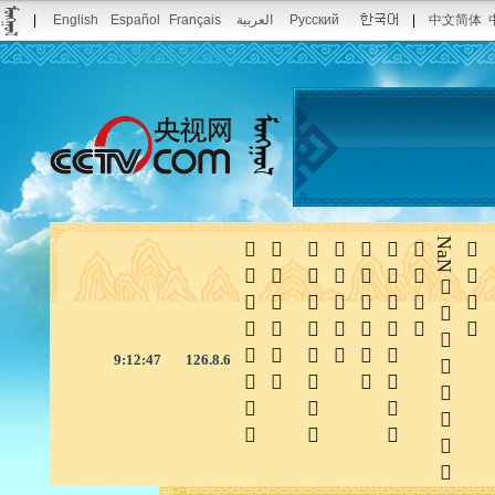
|
English
Español
Français
العربية
Русский
|
中文简体







NaN

9:12:48
126.8.6