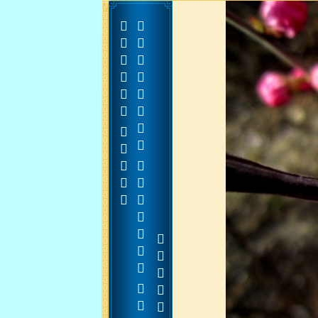










































