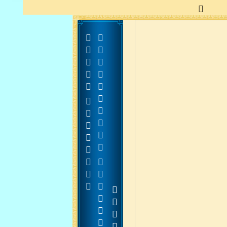







































