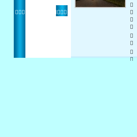
   
 