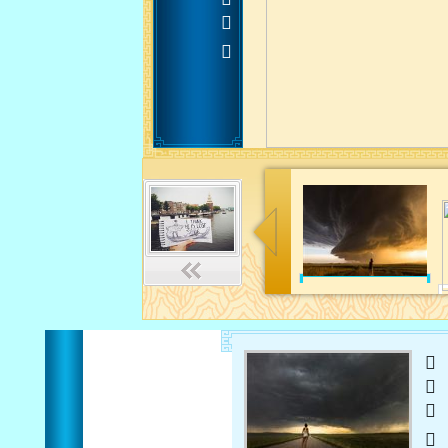












