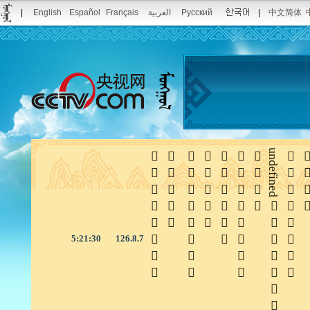
|
English
Español
Français
العربية
Русский
|
中文简体







undefined


5:21:31
126.8.7