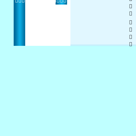
  
 