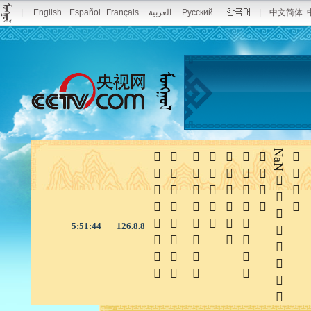
|
English
Español
Français
العربية
Русский
|
中文简体







NaN

5:51:45
126.8.8