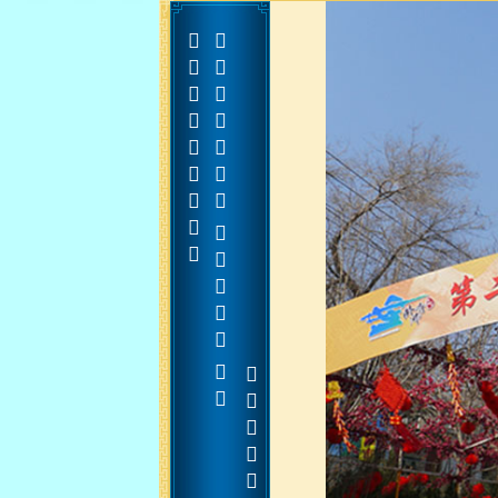





























































