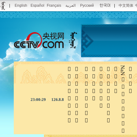
|
English
Español
Français
العربية
Русский
|
中文简体







NaN

23:00:29
126.8.8