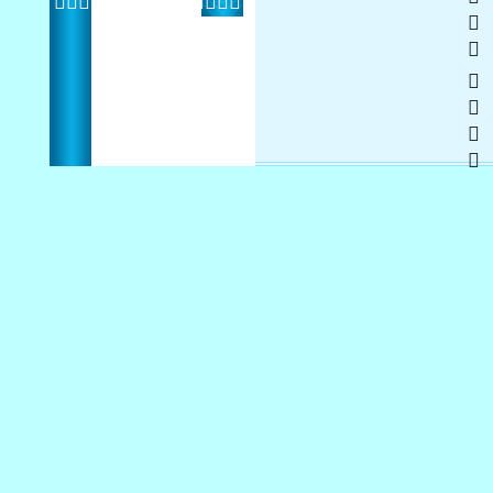
  
 