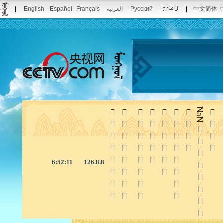
|
English
Español
Français
العربية
Русский
|
中文简体







NaN

6:52:11
126.8.8