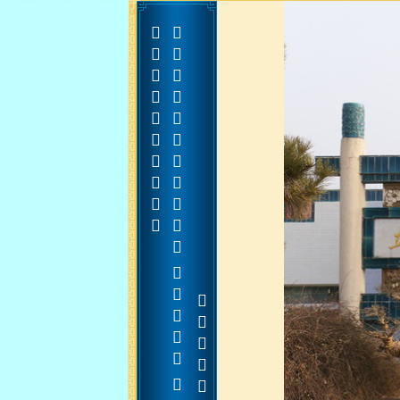









































































