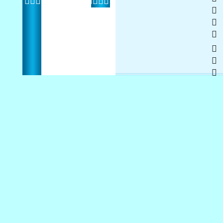
  
 