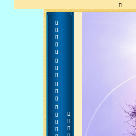
   
