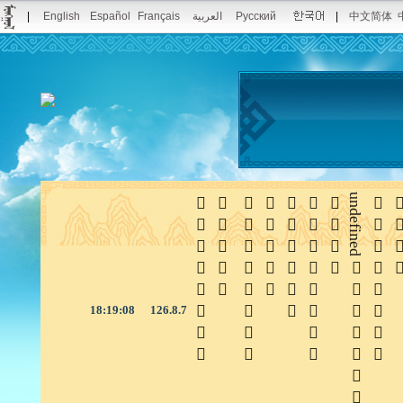
|
English
Español
Français
العربية
Русский
|
中文简体







undefined


18:19:09
126.8.7