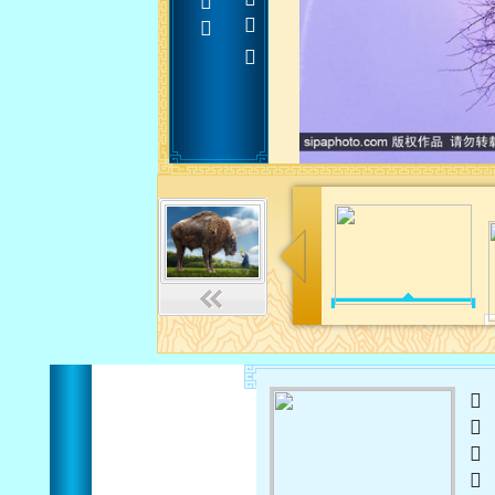












