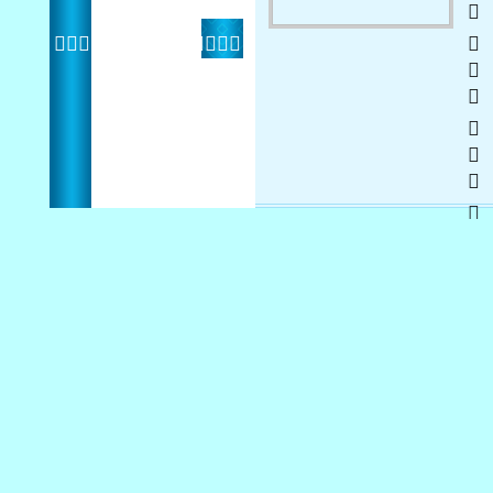
   
 